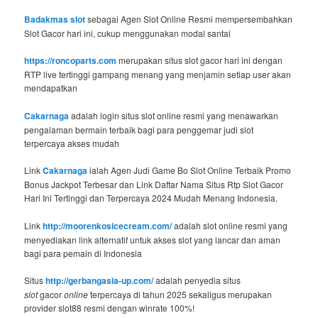
Badakmas slot
sebagai Agen Slot Online Resmi mempersembahkan
Slot Gacor hari ini, cukup menggunakan modal santai
https://roncoparts.com
merupakan situs slot gacor hari ini dengan
RTP live tertinggi gampang menang yang menjamin setiap user akan
mendapatkan
Cakarnaga
adalah login situs slot online resmi yang menawarkan
pengalaman bermain terbaik bagi para penggemar judi slot
terpercaya akses mudah
Link
Cakarnaga
ialah Agen Judi Game Bo Slot Online Terbaik Promo
Bonus Jackpot Terbesar dan Link Daftar Nama Situs Rtp Slot Gacor
Hari Ini Tertinggi dan Terpercaya 2024 Mudah Menang Indonesia.
Link
http://moorenkosicecream.com/
adalah slot online resmi yang
menyediakan link alternatif untuk akses slot yang lancar dan aman
bagi para pemain di Indonesia
Situs
http://gerbangasia-up.com/
adalah penyedia situs
slot
gacor
online
terpercaya di tahun 2025 sekaligus merupakan
provider slot88 resmi dengan winrate 100%!