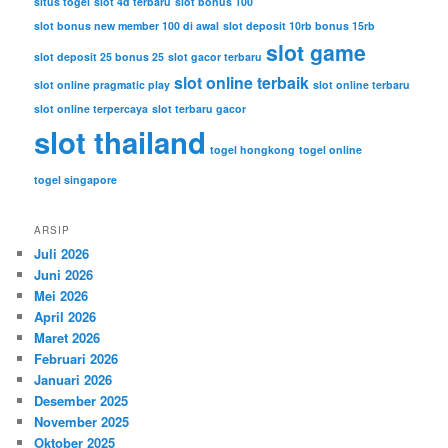
situs togel
slot 4d terbaru
slot bonus 100
slot bonus new member 100 di awal
slot deposit 10rb bonus 15rb
slot game
slot deposit 25 bonus 25
slot gacor terbaru
slot online terbaik
slot online pragmatic play
slot online terbaru
slot online terpercaya
slot terbaru gacor
slot thailand
togel hongkong
togel online
togel singapore
ARSIP
Juli 2026
Juni 2026
Mei 2026
April 2026
Maret 2026
Februari 2026
Januari 2026
Desember 2025
November 2025
Oktober 2025