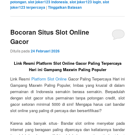
potongan
,
slot joker123 indonesia
,
slot joker123 login
,
slot
joker123 terpercaya
|
Tinggalkan Balasan
Bocoran Situs Slot Online
Gacor
Ditulis pada
24 Februari 2026
Link Resmi Platform Slot Online Gacor Paling Terpercaya
Hari ini Gampang Maxwin Paling Populer
Link Resmi
Platform Slot Online
Gacor Paling Terpercaya Hari ini
Gampang Maxwin Paling Populer, Imbas yang krusial di dalam
permainan di Indonesia semakin berasa semakin. Berpadulah
dengan slot gacor situs permainan tanpa potongan credit, slot
gacor setoran minimal 5000 di sini! Mengapa harus cari bandar
slot online yang paling di percaya dan bersertifikasi?
Karena ada banyak situs- Bandar slot online menyebar pada
internet yang beragaan paling dipercaya dan keliatannya bandar