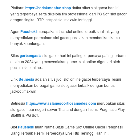
Platform
https://badakmasfun.shop
daftar situs slot gacor hari ini
yang terpercaya serta dikelola tim professional dari PG Soft slot gacor
dengan tingkat RTP jackpot slot maxwin tertinggi
Agen
Paushoki
merupakan situs slot online terbaik saat ini, yang
menyediakan permainan slot gacor pasti akan memberikan kamu
banyak keuntungan.
Situs
gerbangasia
slot gacor hari ini paling terpercaya paling terbaru
di tahun 2024 yang menyediakan game slot online digemari oleh
pecinta slot online..
Link
Betnesia
adalah situs judi slot online gacor terpercaya resmi
menyediakan berbagai game slot gacor terbaik dengan bonus
jackpot maxwin
Betnesia
https://www.asianescortlosangeles.com
merupakan situs
slot gacor luar negeri server Thailand dengan lisensi Pragmatic Play,
Slot88 & PG Soft.
Slot
Paushoki
ialah Nama Situs Game Slot Online Gacor Penghasil
Uang Terbaik Resmi Terpercaya Live Rtp Tertinggi Hari Ini.