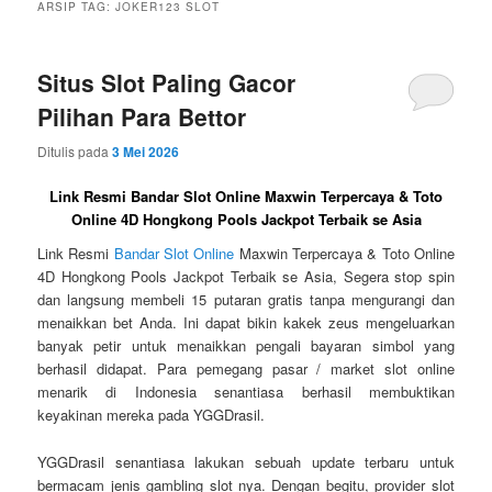
ARSIP TAG:
JOKER123 SLOT
Situs Slot Paling Gacor
Pilihan Para Bettor
Ditulis pada
3 Mei 2026
Link Resmi Bandar Slot Online Maxwin Terpercaya & Toto
Online 4D Hongkong Pools Jackpot Terbaik se Asia
Link Resmi
Bandar Slot Online
Maxwin Terpercaya & Toto Online
4D Hongkong Pools Jackpot Terbaik se Asia, Segera stop spin
dan langsung membeli 15 putaran gratis tanpa mengurangi dan
menaikkan bet Anda. Ini dapat bikin kakek zeus mengeluarkan
banyak petir untuk menaikkan pengali bayaran simbol yang
berhasil didapat. Para pemegang pasar / market slot online
menarik di Indonesia senantiasa berhasil membuktikan
keyakinan mereka pada YGGDrasil.
YGGDrasil senantiasa lakukan sebuah update terbaru untuk
bermacam jenis gambling slot nya. Dengan begitu, provider slot