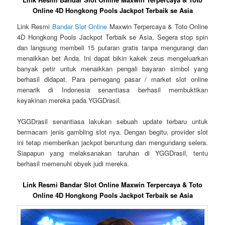
Online 4D Hongkong Pools Jackpot Terbaik se Asia
Link Resmi
Bandar Slot Online
Maxwin Terpercaya & Toto Online
4D Hongkong Pools Jackpot Terbaik se Asia, Segera stop spin
dan langsung membeli 15 putaran gratis tanpa mengurangi dan
menaikkan bet Anda. Ini dapat bikin kakek zeus mengeluarkan
banyak petir untuk menaikkan pengali bayaran simbol yang
berhasil didapat. Para pemegang pasar / market slot online
menarik di Indonesia senantiasa berhasil membuktikan
keyakinan mereka pada YGGDrasil.
YGGDrasil senantiasa lakukan sebuah update terbaru untuk
bermacam jenis gambling slot nya. Dengan begitu, provider slot
ini tetap memberikan jackpot beruntung dan mengundang selera.
Siapapun yang melaksanakan taruhan di YGGDrasil, tentu
berhasil memenuhi obyek judi mereka.
Link Resmi Bandar Slot Online Maxwin Terpercaya & Toto
Online 4D Hongkong Pools Jackpot Terbaik se Asia