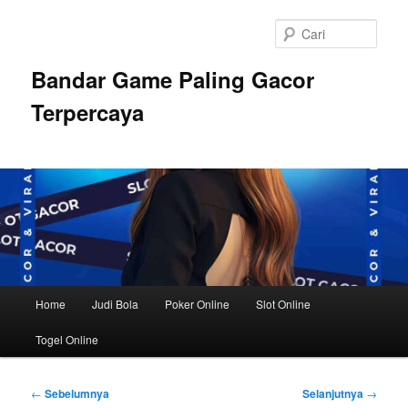
Langsung
ke
Cari
konten
utama
Bandar Game Paling Gacor
Terpercaya
Menu
Home
Judi Bola
Poker Online
Slot Online
utama
Togel Online
Navigasi
←
Sebelumnya
Selanjutnya
→