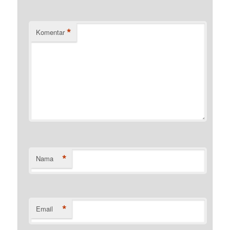
*
Komentar
*
Nama
*
Email