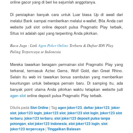
online gacor yang di beri ke sejumlah anggotanya.
Di persiapkan banyak cara untuk Luar biasa Up di awali dari
melalui Bank sampai memberikan melalui e-wallet. Bila Anda cari
website judi slot online deposit pulsa Pragmatic Play terbaik,
Situs ini adalah opsi yang terpenting Anda pikirkan.
Baca Juga : Link
Agen Poker Online
Terbaru & Daftar IDN Play
Paling Terpercaya se Indonesia
Mereka tawarkan beragam permainan slot Pragmatic Play yang
terkenal, termasuk Aztec Gems, Wolf Gold, dan Great Rhino.
Selain itu web ini tawarkan bonus sambutan yang memberikan
keuntungan untuk beberapa pemain baru. Di samping itu, ada
banyak point utama Anda pikirkan waktu tetapkan website judi
agen slot
online deposit pulsa Pragmatic Play terbaik.
Ditulis pada
Slot Online
|
Tag
agen joker123
,
daftar joker123
,
joker
slot
,
joker123 login
,
joker123 slot
,
joker123 slot login
,
joker123 slot
terbaru
,
joker123 terbaru
,
slot joker123 deposit pulsa tanpa
potongan
,
slot joker123 indonesia
,
slot joker123 login
,
slot
joker123 terpercaya
|
Tinggalkan Balasan