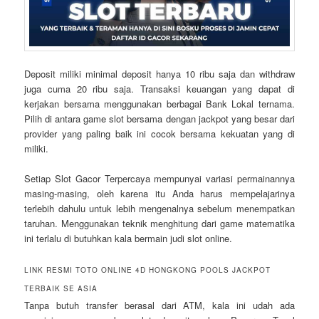
Deposit miliki minimal deposit hanya 10 ribu saja dan withdraw
juga cuma 20 ribu saja. Transaksi keuangan yang dapat di
kerjakan bersama menggunakan berbagai Bank Lokal ternama.
Pilih di antara game slot bersama dengan jackpot yang besar dari
provider yang paling baik ini cocok bersama kekuatan yang di
miliki.
Setiap Slot Gacor Terpercaya mempunyai variasi permainannya
masing-masing, oleh karena itu Anda harus mempelajarinya
terlebih dahulu untuk lebih mengenalnya sebelum menempatkan
taruhan. Menggunakan teknik menghitung dari game matematika
ini terlalu di butuhkan kala bermain judi slot online.
LINK RESMI TOTO ONLINE 4D HONGKONG POOLS JACKPOT
TERBAIK SE ASIA
Tanpa butuh transfer berasal dari ATM, kala ini udah ada