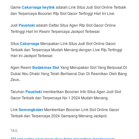
Game
Cakarnaga heylink
adalah Link Situs Judi Slot Online Terbaik
dan Terpercaya Bocoran Rtp Slot Gacor Tertinggi Hari Ini Live.
Judi
Paushoki
adalah Daftar Situs Agen Rtp Slot Gacor Online
Tertinggi Hari Ini Resmi Terpercaya Jackpot Terbesar.
Situs
Cakarnaga
Merupakan Link Situs Judi Slot Online Gacor
Terbaik dan Terpercaya Mudah Menang dengan Live Rtp Tertinggi
Hari Ini Jackpot Terbesar.
Agen Resmi
Badakmas Slot
Yang Merupakan Slot Yang Berpusat DI
Dubai Abu Dhabi Yang Telah Berlisensi Dan Di Resmikan Oleh Bang
Zeus..
Taruhan
Paushoki
memberikan Bocoran Info Situs Agen Judi Slot
Gacor Terbaik dan Terpercaya No 1 2024 Mudah Menang.
Link
Semongkobet
Memberikan Bocoran Link Slot Online Gacor
Terbaik dan Terpercaya 2024 Gampang Menang Jackpot.
TAG
777 slot online
agen togel
akun demo slot terbaru
bandar togel