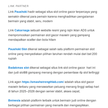
LINK PARTNER
Link
Paushoki
hadir sebagai situs slot online gacor terpercaya yang
semakin dikenal para pemain karena menghadirkan pengalaman
bermain yang stabil, seru, modern
Link
Cakarnaga
sebuah website resmi yang rajin iklan ADS untuk
mempromosikan permainan slot gacor maxwin yang gampang
mendapatkan scatter dan bola hitam
Paushoki Slot
dikenal sebagai salah satu platform permainan slot
online yang menyediakan pilihan taruhan rendah mulai dari bet 200
rupiah
Badakmas slot
dikenal sebagai situs link slot online gacor hari ini
dan judi slot88 gampang menang dengan persentase rtp slot tertinggi
Link agen
https://smashstrengthlab.com/
adalah situs slot gacor
maxwin terbaru yang menawarkan peluang menang tinggi setiap hari
di tahun 2025–2026 dengan server stabil, akses cepat,
Betnesia
adalah platform terbaik untuk bermain judi online dengan
berbagai pilihan permainan yang menarik dan mengasyikkan.