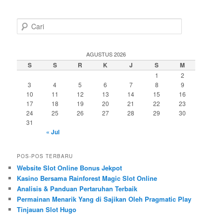
C
a
r
i
AGUSTUS 2026
S
S
R
K
J
S
M
1
2
3
4
5
6
7
8
9
10
11
12
13
14
15
16
17
18
19
20
21
22
23
24
25
26
27
28
29
30
31
« Jul
POS-POS TERBARU
Website Slot Online Bonus Jekpot
Kasino Bersama Rainforest Magic Slot Online
Analisis & Panduan Pertaruhan Terbaik
Permainan Menarik Yang di Sajikan Oleh Pragmatic Play
Tinjauan Slot Hugo