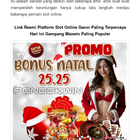
itu adalah bandar yang dibikin oleh beberapa artis- artis buat buat
memperoleh keuntungan hanya cukup tata langkah menipu
beberapa pemain slot online.
Link Resmi Platform Slot Online Gacor Paling Terpercaya
Hari ini Gampang Maxwin Paling Populer