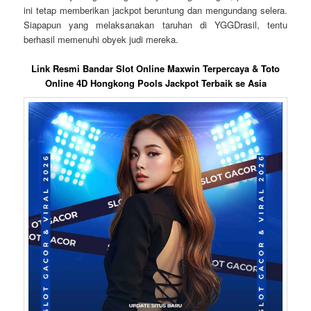
ini tetap memberikan jackpot beruntung dan mengundang selera.
Siapapun yang melaksanakan taruhan di YGGDrasil, tentu
berhasil memenuhi obyek judi mereka.
Link Resmi Bandar Slot Online Maxwin Terpercaya & Toto
Online 4D Hongkong Pools Jackpot Terbaik se Asia