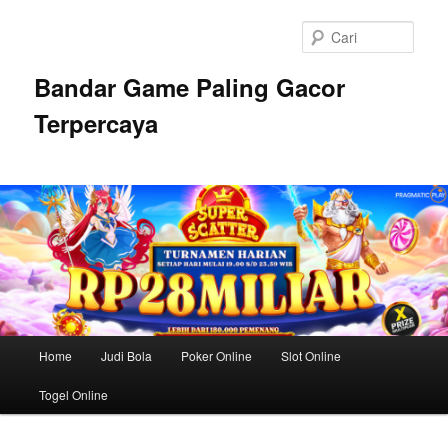
Langsung
Langsung
ke
ke
Cari
konten
konten
utama
sekunder
Bandar Game Paling Gacor
Terpercaya
Menu
Home
Judi Bola
Poker Online
Slot Online
utama
Togel Online