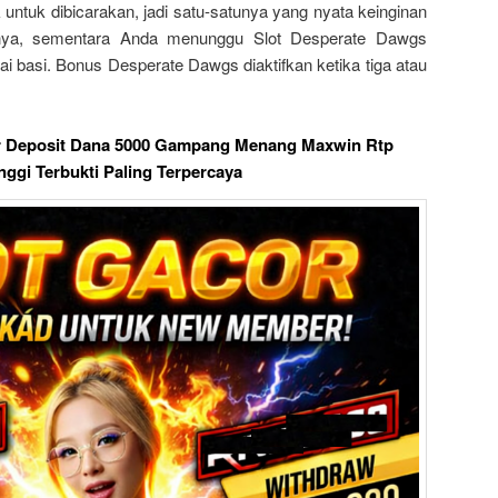
 untuk dibicarakan, jadi satu-satunya yang nyata keinginan
tnya, sementara Anda menunggu Slot Desperate Dawgs
i basi. Bonus Desperate Dawgs diaktifkan ketika tiga atau
or Deposit Dana 5000 Gampang Menang Maxwin Rtp
inggi Terbukti Paling Terpercaya