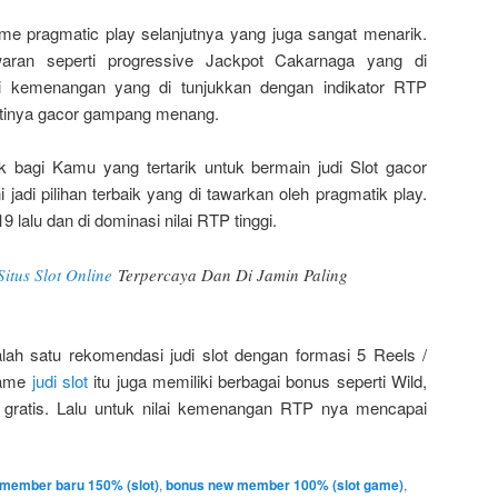
ame pragmatic play selanjutnya yang juga sangat menarik.
aran seperti progressive Jackpot Cakarnaga yang di
ai kemenangan yang di tunjukkan dengan indikator RTP
rtinya gacor gampang menang.
bagi Kamu yang tertarik untuk bermain judi Slot gacor
adi pilihan terbaik yang di tawarkan oleh pragmatik play.
9 lalu dan di dominasi nilai RTP tinggi.
Situs Slot Online
Terpercaya Dan Di Jamin Paling
ah satu rekomendasi judi slot dengan formasi 5 Reels /
game
judi slot
itu juga memiliki berbagai bonus seperti Wild,
in gratis. Lalu untuk nilai kemenangan RTP nya mencapai
member baru 150% (slot)
,
bonus new member 100% (slot game)
,