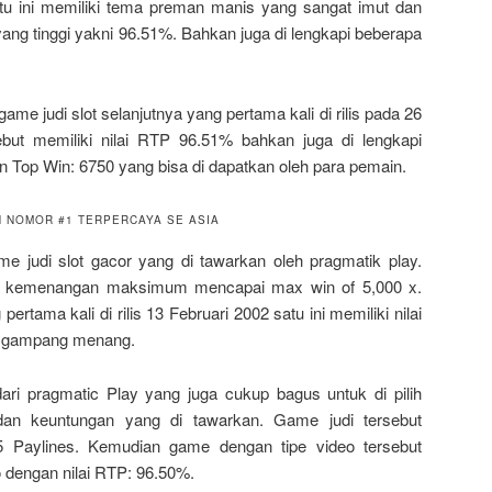
tu ini memiliki tema preman manis yang sangat imut dan
ang tinggi yakni 96.51%. Bahkan juga di lengkapi beberapa
ame judi slot selanjutnya yang pertama kali di rilis pada 26
but memiliki nilai RTP 96.51% bahkan juga di lengkapi
op Win: 6750 yang bisa di dapatkan oleh para pemain.
 NOMOR #1 TERPERCAYA SE ASIA
 judi slot gacor yang di tawarkan oleh pragmatik play.
i kemenangan maksimum mencapai max win of 5,000 x.
ertama kali di rilis 13 Februari 2002 satu ini memiliki nilai
n gampang menang.
dari pragmatic Play yang juga cukup bagus untuk di pilih
dan keuntungan yang di tawarkan. Game judi tersebut
5 Paylines. Kemudian game dengan tipe video tersebut
o dengan nilai RTP: 96.50%.