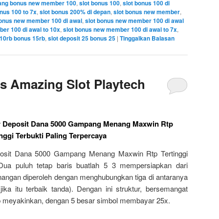
enang bonus new member 100
,
slot bonus 100
,
slot bonus 100 di
onus 100 to 7x
,
slot bonus 200% di depan
,
slot bonus new member
,
bonus new member 100 di awal
,
slot bonus new member 100 di awal
er 100 di awal to 10x
,
slot bonus new member 100 di awal to 7x
,
 10rb bonus 15rb
,
slot deposit 25 bonus 25
|
Tinggalkan Balasan
s Amazing Slot Playtech
or Deposit Dana 5000 Gampang Menang Maxwin Rtp
inggi Terbukti Paling Terpercaya
sit Dana 5000 Gampang Menang Maxwin Rtp Tertinggi
 Dua puluh tetap baris buatlah 5 3 mempersiapkan dari
angan diperoleh dengan menghubungkan tiga di antaranya
jika itu terbaik tanda). Dengan ini struktur, bersemangat
eyakinkan, dengan 5 besar simbol membayar 25x.