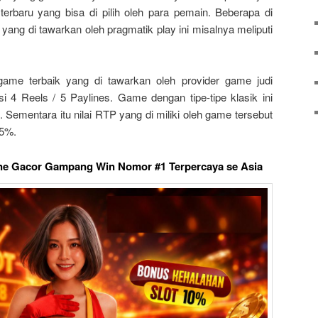
rbaru yang bisa di pilih oleh para pemain. Beberapa di
 yang di tawarkan oleh pragmatik play ini misalnya meliputi
ame terbaik yang di tawarkan oleh provider game judi
i 4 Reels / 5 Paylines. Game dengan tipe-tipe klasik ini
m. Sementara itu nilai RTP yang di miliki oleh game tersebut
.5%.
ine Gacor Gampang Win Nomor #1 Terpercaya se Asia