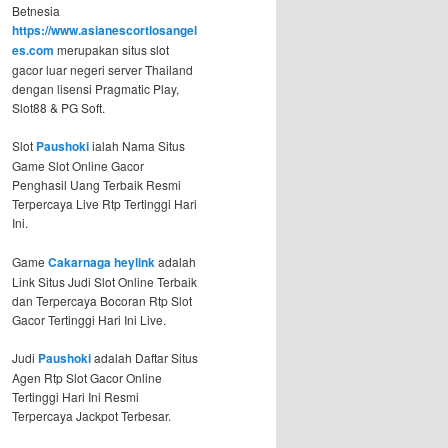
Betnesia
https://www.asianescortlosangel
es.com
merupakan situs slot
gacor luar negeri server Thailand
dengan lisensi Pragmatic Play,
Slot88 & PG Soft.
Slot
Paushoki
ialah Nama Situs
Game Slot Online Gacor
Penghasil Uang Terbaik Resmi
Terpercaya Live Rtp Tertinggi Hari
Ini.
Game
Cakarnaga heylink
adalah
Link Situs Judi Slot Online Terbaik
dan Terpercaya Bocoran Rtp Slot
Gacor Tertinggi Hari Ini Live.
Judi
Paushoki
adalah Daftar Situs
Agen Rtp Slot Gacor Online
Tertinggi Hari Ini Resmi
Terpercaya Jackpot Terbesar.