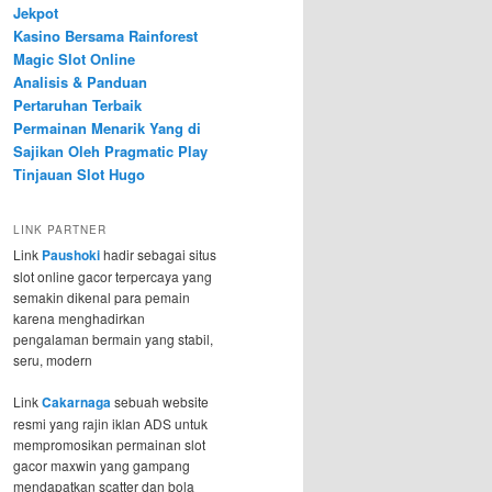
Jekpot
Kasino Bersama Rainforest
Magic Slot Online
Analisis & Panduan
Pertaruhan Terbaik
Permainan Menarik Yang di
Sajikan Oleh Pragmatic Play
Tinjauan Slot Hugo
LINK PARTNER
Link
Paushoki
hadir sebagai situs
slot online gacor terpercaya yang
semakin dikenal para pemain
karena menghadirkan
pengalaman bermain yang stabil,
seru, modern
Link
Cakarnaga
sebuah website
resmi yang rajin iklan ADS untuk
mempromosikan permainan slot
gacor maxwin yang gampang
mendapatkan scatter dan bola