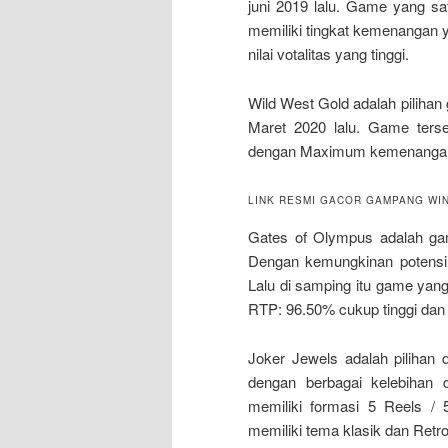
juni 2019 lalu. Game yang sa
memiliki tingkat kemenangan y
nilai votalitas yang tinggi.
Wild West Gold adalah pilihan g
Maret 2020 lalu. Game terse
dengan Maximum kemenangan T
LINK RESMI GACOR GAMPANG WIN
Gates of Olympus adalah game
Dengan kemungkinan potens
Lalu di samping itu game yang p
RTP: 96.50% cukup tinggi da
Joker Jewels adalah pilihan 
dengan berbagai kelebihan 
memiliki formasi 5 Reels / 
memiliki tema klasik dan Retr