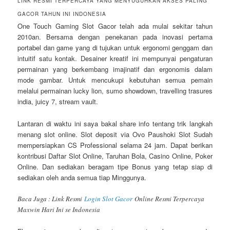
LINK RESMI TERPERCAYA YANG MENYUGUHKAN AKSES PALING
GACOR TAHUN INI INDONESIA
One Touch Gaming Slot Gacor telah ada mulai sekitar tahun
2010an. Bersama dengan penekanan pada inovasi pertama
portabel dan game yang di tujukan untuk ergonomi genggam dan
intuitif satu kontak. Desainer kreatif ini mempunyai pengaturan
permainan yang berkembang imajinatif dan ergonomis dalam
mode gambar. Untuk mencukupi kebutuhan semua pemain
melalui permainan lucky lion, sumo showdown, travelling trasures
india, juicy 7, stream vault.
Lantaran di waktu ini saya bakal share info tentang trik langkah
menang slot online. Slot deposit via Ovo Paushoki Slot Sudah
mempersiapkan CS Professional selama 24 jam. Dapat berikan
kontribusi Daftar Slot Online, Taruhan Bola, Casino Online, Poker
Online. Dan sediakan beragam tipe Bonus yang tetap siap di
sediakan oleh anda semua tiap Minggunya.
Baca Juga : Link Resmi
Login Slot Gacor
Online Resmi Terpercaya
Maxwin Hari Ini se Indonesia