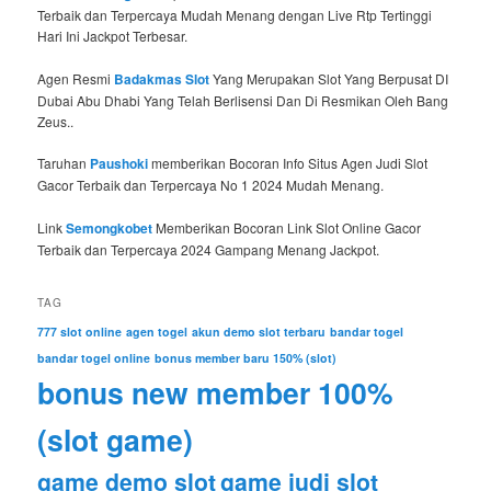
Terbaik dan Terpercaya Mudah Menang dengan Live Rtp Tertinggi
Hari Ini Jackpot Terbesar.
Agen Resmi
Badakmas Slot
Yang Merupakan Slot Yang Berpusat DI
Dubai Abu Dhabi Yang Telah Berlisensi Dan Di Resmikan Oleh Bang
Zeus..
Taruhan
Paushoki
memberikan Bocoran Info Situs Agen Judi Slot
Gacor Terbaik dan Terpercaya No 1 2024 Mudah Menang.
Link
Semongkobet
Memberikan Bocoran Link Slot Online Gacor
Terbaik dan Terpercaya 2024 Gampang Menang Jackpot.
TAG
777 slot online
agen togel
akun demo slot terbaru
bandar togel
bandar togel online
bonus member baru 150% (slot)
bonus new member 100%
(slot game)
game demo slot
game judi slot