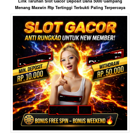
Link Taruhan Slot Gacor Deposit Dana 5000 Gampang
Menang Maxwin Rtp Tertinggi Terbukti Paling Terpercaya