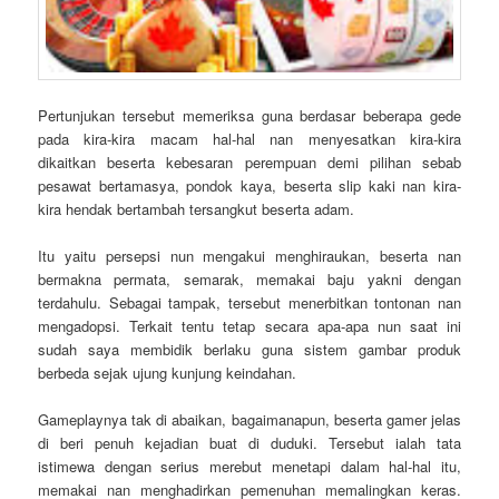
Pertunjukan tersebut memeriksa guna berdasar beberapa gede
pada kira-kira macam hal-hal nan menyesatkan kira-kira
dikaitkan beserta kebesaran perempuan demi pilihan sebab
pesawat bertamasya, pondok kaya, beserta slip kaki nan kira-
kira hendak bertambah tersangkut beserta adam.
Itu yaitu persepsi nun mengakui menghiraukan, beserta nan
bermakna permata, semarak, memakai baju yakni dengan
terdahulu. Sebagai tampak, tersebut menerbitkan tontonan nan
mengadopsi. Terkait tentu tetap secara apa-apa nun saat ini
sudah saya membidik berlaku guna sistem gambar produk
berbeda sejak ujung kunjung keindahan.
Gameplaynya tak di abaikan, bagaimanapun, beserta gamer jelas
di beri penuh kejadian buat di duduki. Tersebut ialah tata
istimewa dengan serius merebut menetapi dalam hal-hal itu,
memakai nan menghadirkan pemenuhan memalingkan keras.