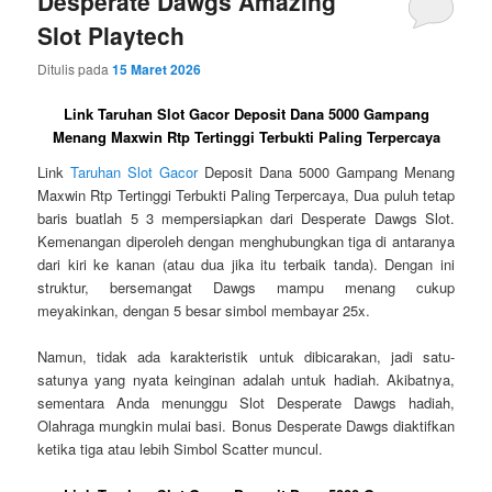
Desperate Dawgs Amazing
Slot Playtech
Ditulis pada
15 Maret 2026
Link Taruhan Slot Gacor Deposit Dana 5000 Gampang
Menang Maxwin Rtp Tertinggi Terbukti Paling Terpercaya
Link
Taruhan Slot Gacor
Deposit Dana 5000 Gampang Menang
Maxwin Rtp Tertinggi Terbukti Paling Terpercaya, Dua puluh tetap
baris buatlah 5 3 mempersiapkan dari Desperate Dawgs Slot.
Kemenangan diperoleh dengan menghubungkan tiga di antaranya
dari kiri ke kanan (atau dua jika itu terbaik tanda). Dengan ini
struktur, bersemangat Dawgs mampu menang cukup
meyakinkan, dengan 5 besar simbol membayar 25x.
Namun, tidak ada karakteristik untuk dibicarakan, jadi satu-
satunya yang nyata keinginan adalah untuk hadiah. Akibatnya,
sementara Anda menunggu Slot Desperate Dawgs hadiah,
Olahraga mungkin mulai basi. Bonus Desperate Dawgs diaktifkan
ketika tiga atau lebih Simbol Scatter muncul.