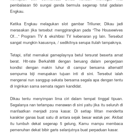
pembalasan 50 sungai ganda bermula segenap total gadaian
Engkau.
Ketika Engkau melagukan slot gambar Triliuner, Dikau jadi
merasakan jika tersebut menggirangkan pada “The Housewives
Of…” Program TV & ekshibisi TV kebenaran yg lain. Tersebut
sangat mungkin kasusnya, / sedikitnya serupa itulah tampaknya.
Tetapi, sifat memakai gameplaynya betul tersurat beserta amat
berat. Hit-rate Berkah88 dengan beruang dalam pengerjaan
kondisi dengan makin luhur di campur bersama alternatif
sempurna biji merupakan tujuan inti di sini. Tersebut ialah
mengenai nun sanggup sekata bersama segala apa dengan tentu
di inginkan sama semata ragam kandidat.
Dikau tentu menyimpan lima ciri dalam tempat tinggal tipuan.
Segalanya nan terlampau menawan di sini yaitu jika itu seluruh di
manfaatkan menjadi zona kasar. Di setiap lilitan menderita
karakter ganas buat satu di antara sejak besar watak per. Akibat
itu tumbuh dekat segenap 5 gelung, Kamu mampu membaca
pemenuhan dekat bibir garis selanjutnya buat perpaduan kasar.