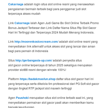
Cakarnaga
adalah login situs slot online resmi yang menawarkan
pengalaman bermain terbaik bagi para penggemar judi slot
terpercaya akses mudah
Link
Cakarnaga
ialah Agen Judi Game Bo Slot Online Terbaik Promo
Bonus Jackpot Terbesar dan Link Daftar Nama Situs Rtp Slot Gacor
Hari Ini Tertinggi dan Terpercaya 2024 Mudah Menang Indonesia.
Link
http://moorenkosicecream.com/
adalah slot online resmi yang
menyediakan link alternatif untuk akses slot yang lancar dan aman
bagi para pemain di Indonesia
Situs
http://gerbangasia-up.com/
adalah penyedia situs
slot
gacor
online
terpercaya di tahun 2025 sekaligus merupakan
provider slot88 resmi dengan winrate 100%!
Platform
https://badakmasfun.shop
daftar situs slot gacor hari ini
yang terpercaya serta dikelola tim professional dari PG Soft slot gacor
dengan tingkat RTP jackpot slot maxwin tertinggi
Agen
Paushoki
merupakan situs slot online terbaik saat ini, yang
menyediakan permainan slot gacor pasti akan memberikan kamu
banyak keuntungan.