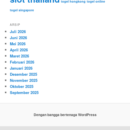
togel hongkong
togel online
togel singapore
ARSIP
Juli 2026
Juni 2026
Mei 2026
April 2026
Maret 2026
Februari 2026
Januari 2026
Desember 2025
November 2025
Oktober 2025
September 2025
Dengan bangga bertenaga WordPress