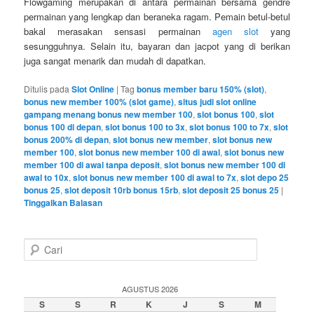
Flowgaming merupakan di antara permainan bersama gendre
permainan yang lengkap dan beraneka ragam. Pemain betul-betul
bakal merasakan sensasi permainan
agen slot
yang
sesungguhnya. Selain itu, bayaran dan jacpot yang di berikan
juga sangat menarik dan mudah di dapatkan.
Ditulis pada
Slot Online
|
Tag
bonus member baru 150% (slot)
,
bonus new member 100% (slot game)
,
situs judi slot online
gampang menang bonus new member 100
,
slot bonus 100
,
slot
bonus 100 di depan
,
slot bonus 100 to 3x
,
slot bonus 100 to 7x
,
slot
bonus 200% di depan
,
slot bonus new member
,
slot bonus new
member 100
,
slot bonus new member 100 di awal
,
slot bonus new
member 100 di awal tanpa deposit
,
slot bonus new member 100 di
awal to 10x
,
slot bonus new member 100 di awal to 7x
,
slot depo 25
bonus 25
,
slot deposit 10rb bonus 15rb
,
slot deposit 25 bonus 25
|
Tinggalkan Balasan
C
a
r
i
AGUSTUS 2026
S
S
R
K
J
S
M