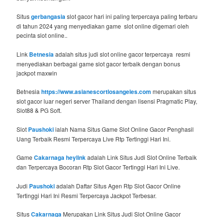
Situs
gerbangasia
slot gacor hari ini paling terpercaya paling terbaru
di tahun 2024 yang menyediakan game slot online digemari oleh
pecinta slot online..
Link
Betnesia
adalah situs judi slot online gacor terpercaya resmi
menyediakan berbagai game slot gacor terbaik dengan bonus
jackpot maxwin
Betnesia
https://www.asianescortlosangeles.com
merupakan situs
slot gacor luar negeri server Thailand dengan lisensi Pragmatic Play,
Slot88 & PG Soft.
Slot
Paushoki
ialah Nama Situs Game Slot Online Gacor Penghasil
Uang Terbaik Resmi Terpercaya Live Rtp Tertinggi Hari Ini.
Game
Cakarnaga heylink
adalah Link Situs Judi Slot Online Terbaik
dan Terpercaya Bocoran Rtp Slot Gacor Tertinggi Hari Ini Live.
Judi
Paushoki
adalah Daftar Situs Agen Rtp Slot Gacor Online
Tertinggi Hari Ini Resmi Terpercaya Jackpot Terbesar.
Situs
Cakarnaga
Merupakan Link Situs Judi Slot Online Gacor