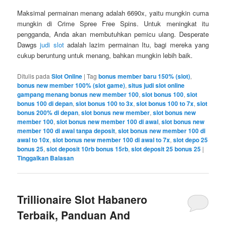
Maksimal permainan menang adalah 6690x, yaitu mungkin cuma
mungkin di Crime Spree Free Spins. Untuk meningkat itu
pengganda, Anda akan membutuhkan pemicu ulang. Desperate
Dawgs
judi slot
adalah lazim permainan Itu, bagi mereka yang
cukup beruntung untuk menang, bahkan mungkin lebih baik.
Ditulis pada
Slot Online
|
Tag
bonus member baru 150% (slot)
,
bonus new member 100% (slot game)
,
situs judi slot online
gampang menang bonus new member 100
,
slot bonus 100
,
slot
bonus 100 di depan
,
slot bonus 100 to 3x
,
slot bonus 100 to 7x
,
slot
bonus 200% di depan
,
slot bonus new member
,
slot bonus new
member 100
,
slot bonus new member 100 di awal
,
slot bonus new
member 100 di awal tanpa deposit
,
slot bonus new member 100 di
awal to 10x
,
slot bonus new member 100 di awal to 7x
,
slot depo 25
bonus 25
,
slot deposit 10rb bonus 15rb
,
slot deposit 25 bonus 25
|
Tinggalkan Balasan
Trillionaire Slot Habanero
Terbaik, Panduan And