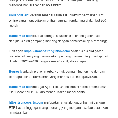
mendapatkan scatter dan bola hitam
Paushoki Slot
dikenal sebagai salah satu platform permainan slot
online yang menyediakan pilihan taruhan rendah mulai dari bet 200
rupiah
Badakmas slot
dikenal sebagai situs link slot online gacor hari ini
dan judi slot88 gampang menang dengan persentase rtp slot tertinggi
Link agen
https://smashstrengthlab.com/
adalah situs slot gacor
maxwin terbaru yang menawarkan peluang menang tinggi setiap hari
di tahun 2025–2026 dengan server stabil, akses cepat,
Betnesia
adalah platform terbaik untuk bermain judi online dengan
berbagai pilihan permainan yang menarik dan mengasyikkan.
Badakmas slot
sebagai Agen Slot Online Resmi mempersembahkan
Slot Gacor hari ini, cukup menggunakan modal santai
https://roncoparts.com
merupakan situs slot gacor hari ini dengan
RTP live tertinggi gampang menang yang menjamin setiap user akan
mendapatkan