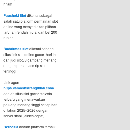
hitam
Paushoki Slot
dikenal sebagai
salah satu platform permainan slot
online yang menyediakan pilihan
taruhan rendah mulai dari bet 200
rupiah
Badakmas slot
dikenal sebagai
situs link slot online gacor hari ini
dan judi slot88 gampang menang
dengan persentase rtp slot
tertinggi
Link agen
https://smashstrengthlab.com/
adalah situs slot gacor maxwin
terbaru yang menawarkan
peluang menang tinggi setiap hari
di tahun 2025–2026 dengan
server stabil, akses cepat,
Betnesia
adalah platform terbaik