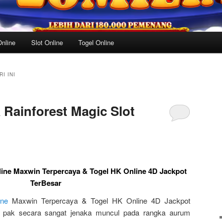
nline
Slot Online
Togel Online
I INI
Rainforest Magic Slot
line Maxwin Terpercaya & Togel HK Online 4D Jackpot
TerBesar
ine
Maxwin Terpercaya & Togel HK Online 4D Jackpot
 pak secara sangat jenaka muncul pada rangka aurum