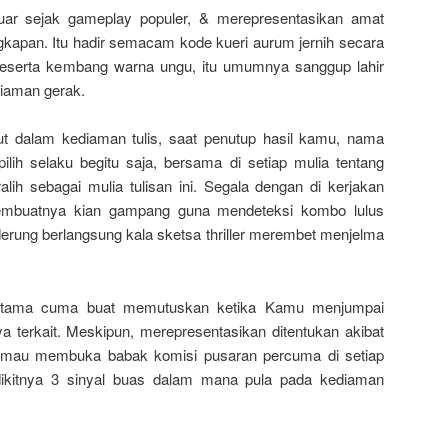
 luar sejak gameplay populer, & merepresentasikan amat
kapan. Itu hadir semacam kode kueri aurum jernih secara
ti beserta kembang warna ungu, itu umumnya sanggup lahir
iaman gerak.
t dalam kediaman tulis, saat penutup hasil kamu, nama
ilih selaku begitu saja, bersama di setiap mulia tentang
ralih sebagai mulia tulisan ini. Segala dengan di kerjakan
membuatnya kian gampang guna mendeteksi kombo lulus
erung berlangsung kala sketsa thriller merembet menjelma
 utama cuma buat memutuskan ketika Kamu menjumpai
a terkait. Meskipun, merepresentasikan ditentukan akibat
u mau membuka babak komisi pusaran percuma di setiap
dikitnya 3 sinyal buas dalam mana pula pada kediaman