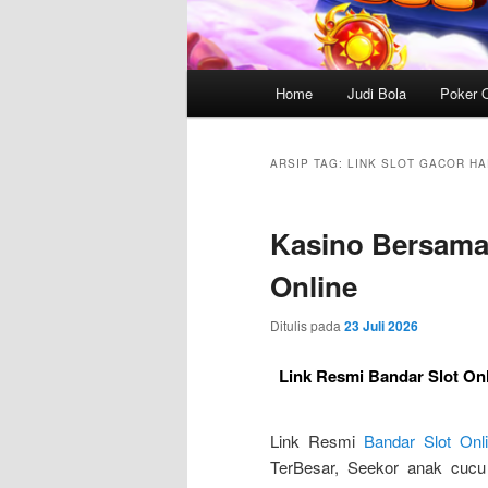
Menu
Home
Judi Bola
Poker O
utama
ARSIP TAG:
LINK SLOT GACOR HAR
Kasino Bersama 
Online
Ditulis pada
23 Juli 2026
Link Resmi Bandar Slot On
Link Resmi
Bandar Slot Onl
TerBesar, Seekor anak cucu