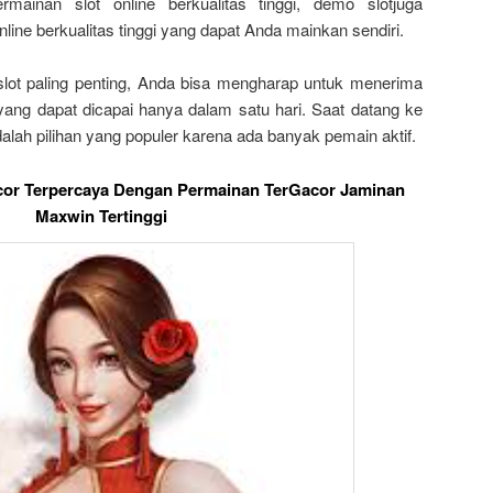
ainan slot online berkualitas tinggi, demo slotjuga
ine berkualitas tinggi yang dapat Anda mainkan sendiri.
lot paling penting, Anda bisa mengharap untuk menerima
ng dapat dicapai hanya dalam satu hari. Saat datang ke
alah pilihan yang populer karena ada banyak pemain aktif.
acor Terpercaya Dengan Permainan TerGacor Jaminan
Maxwin Tertinggi