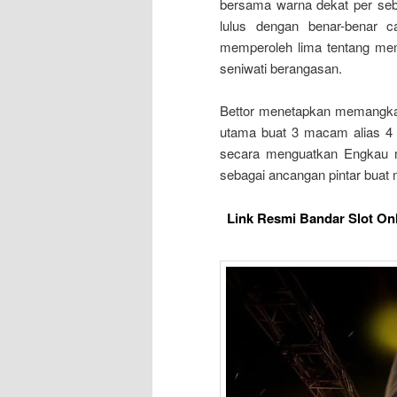
bersama warna dekat per seba
lulus dengan benar-benar 
memperoleh lima tentang memf
seniwati berangasan.
Bettor menetapkan memangkas
utama buat 3 macam alias 4
secara menguatkan Engkau m
sebagai ancangan pintar buat
Link Resmi Bandar Slot On