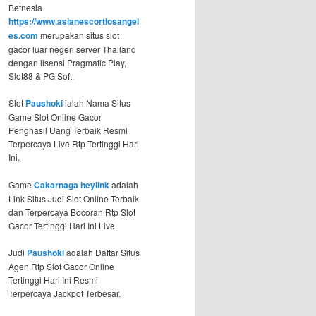
Betnesia
https://www.asianescortlosangel
es.com
merupakan situs slot
gacor luar negeri server Thailand
dengan lisensi Pragmatic Play,
Slot88 & PG Soft.
Slot
Paushoki
ialah Nama Situs
Game Slot Online Gacor
Penghasil Uang Terbaik Resmi
Terpercaya Live Rtp Tertinggi Hari
Ini.
Game
Cakarnaga heylink
adalah
Link Situs Judi Slot Online Terbaik
dan Terpercaya Bocoran Rtp Slot
Gacor Tertinggi Hari Ini Live.
Judi
Paushoki
adalah Daftar Situs
Agen Rtp Slot Gacor Online
Tertinggi Hari Ini Resmi
Terpercaya Jackpot Terbesar.