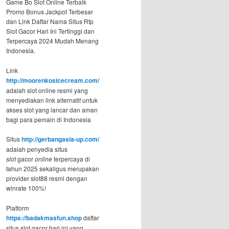
Game Bo Slot Online Terbaik
Promo Bonus Jackpot Terbesar
dan Link Daftar Nama Situs Rtp
Slot Gacor Hari Ini Tertinggi dan
Terpercaya 2024 Mudah Menang
Indonesia.
Link
http://moorenkosicecream.com/
adalah slot online resmi yang
menyediakan link alternatif untuk
akses slot yang lancar dan aman
bagi para pemain di Indonesia
Situs
http://gerbangasia-up.com/
adalah penyedia situs
slot
gacor
online
terpercaya di
tahun 2025 sekaligus merupakan
provider slot88 resmi dengan
winrate 100%!
Platform
https://badakmasfun.shop
daftar
situs slot gacor hari ini yang