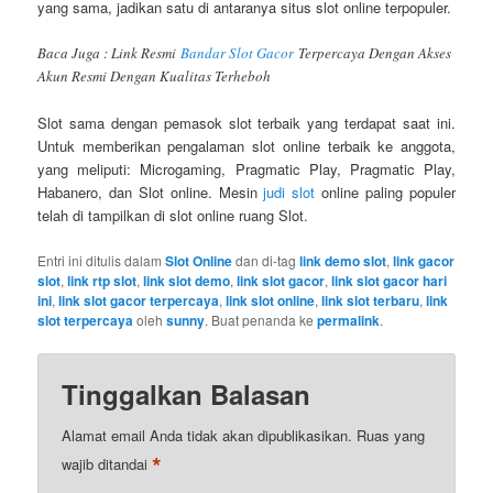
yang sama, jadikan satu di antaranya situs slot online terpopuler.
Baca Juga : Link Resmi
Bandar Slot Gacor
Terpercaya Dengan Akses
Akun Resmi Dengan Kualitas Terheboh
Slot sama dengan pemasok slot terbaik yang terdapat saat ini.
Untuk memberikan pengalaman slot online terbaik ke anggota,
yang meliputi: Microgaming, Pragmatic Play, Pragmatic Play,
Habanero, dan Slot online. Mesin
judi slot
online paling populer
telah di tampilkan di slot online ruang Slot.
Entri ini ditulis dalam
Slot Online
dan di-tag
link demo slot
,
link gacor
slot
,
link rtp slot
,
link slot demo
,
link slot gacor
,
link slot gacor hari
ini
,
link slot gacor terpercaya
,
link slot online
,
link slot terbaru
,
link
slot terpercaya
oleh
sunny
. Buat penanda ke
permalink
.
Tinggalkan Balasan
Alamat email Anda tidak akan dipublikasikan.
Ruas yang
*
wajib ditandai