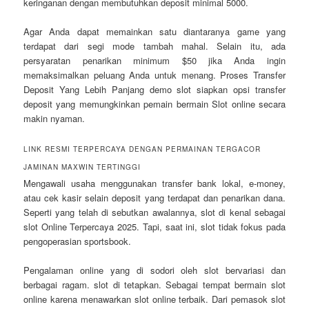
keringanan dengan membutuhkan deposit minimal 5000.
Agar Anda dapat memainkan satu diantaranya game yang
terdapat dari segi mode tambah mahal. Selain itu, ada
persyaratan penarikan minimum $50 jika Anda ingin
memaksimalkan peluang Anda untuk menang. Proses Transfer
Deposit Yang Lebih Panjang demo slot siapkan opsi transfer
deposit yang memungkinkan pemain bermain Slot online secara
makin nyaman.
LINK RESMI TERPERCAYA DENGAN PERMAINAN TERGACOR
JAMINAN MAXWIN TERTINGGI
Mengawali usaha menggunakan transfer bank lokal, e-money,
atau cek kasir selain deposit yang terdapat dan penarikan dana.
Seperti yang telah di sebutkan awalannya, slot di kenal sebagai
slot Online Terpercaya 2025. Tapi, saat ini, slot tidak fokus pada
pengoperasian sportsbook.
Pengalaman online yang di sodori oleh slot bervariasi dan
berbagai ragam. slot di tetapkan. Sebagai tempat bermain slot
online karena menawarkan slot online terbaik. Dari pemasok slot