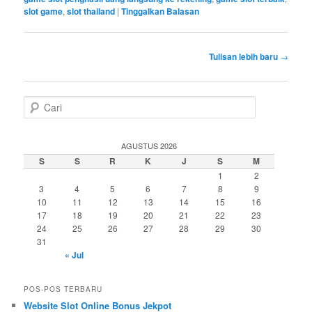
slot game
,
slot thailand
|
Tinggalkan Balasan
Navigasi
Tulisan lebih baru
→
Tulisan
C
a
r
i
AGUSTUS 2026
S
S
R
K
J
S
M
1
2
3
4
5
6
7
8
9
10
11
12
13
14
15
16
17
18
19
20
21
22
23
24
25
26
27
28
29
30
31
« Jul
POS-POS TERBARU
Website Slot Online Bonus Jekpot